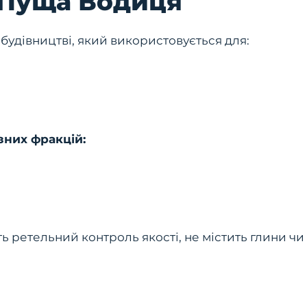
 Пуща Водиця
 будівництві, який використовується для:
зних фракцій:
ь ретельний контроль якості, не містить глини ч