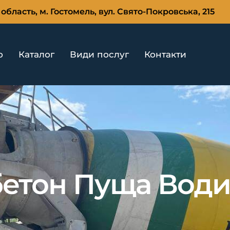
область, м. Гостомель, вул. Свято-Покровська, 215
ю
Каталог
Види послуг
Контакти
бетон Пуща Вод