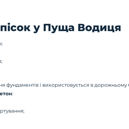
пісок у Пуща Водиця
я:
;
ня фундаментів і використовується в дорожньому 
Бетон
:
ртування;