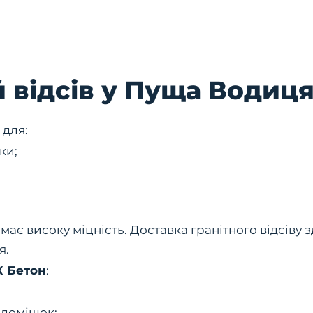
 відсів у Пуща Водиц
 для:
ки;
і має високу міцність. Доставка гранітного відсів
я.
К Бетон
:
 домішок;