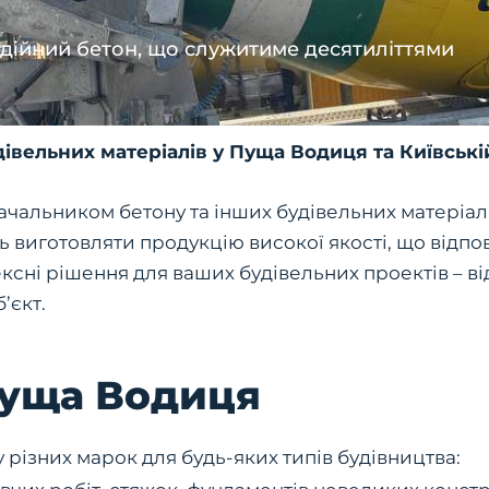
дійний бетон, що служитиме десятиліттями
івельних матеріалів у Пуща Водиця та Київські
чальником бетону та інших будівельних матеріалі
 виготовляти продукцію високої якості, що відпов
ксні рішення для ваших будівельних проектів – ві
’єкт.
Пуща Водиця
ізних марок для будь-яких типів будівництва: