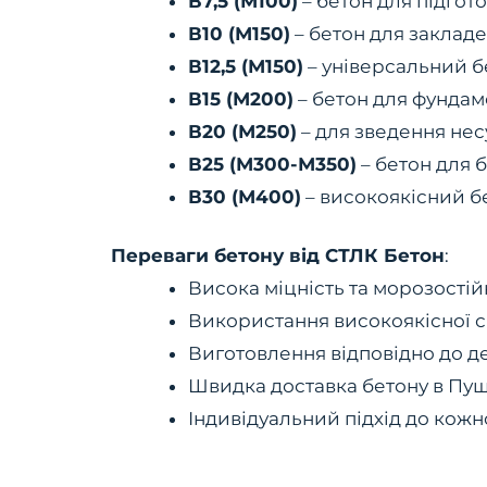
В7,5 (М100)
– бетон для підгот
В10 (М150)
– бетон для заклад
В12,5 (М150)
– універсальний бе
В15 (М200)
– бетон для фундаме
В20 (М250)
– для зведення несу
В25 (М300-М350)
– бетон для б
В30 (М400)
– високоякісний б
Переваги бетону від СТЛК Бетон
:
Висока міцність та морозостійк
Використання високоякісної 
Виготовлення відповідно до д
Швидка доставка бетону в Пущ
Індивідуальний підхід до кожн