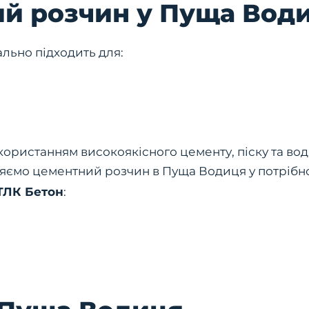
й розчин у Пуща Вод
льно підходить для:
ористанням високоякісного цементу, піску та води
ляємо цементний розчин в Пуща Водиця у потрібно
ТЛК Бетон
: