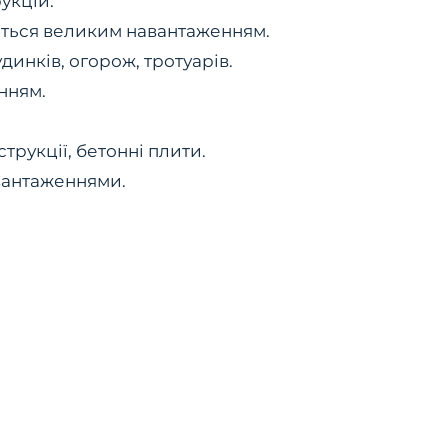
укцій.
аються великим навантаженням.
инків, огорож, тротуарів.
нням.
струкції, бетонні плити.
вантаженнями.