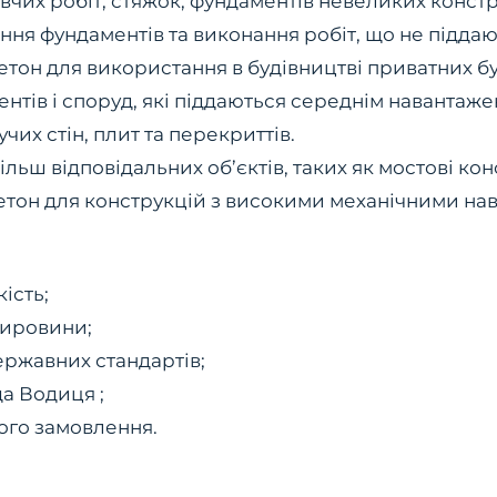
овчих робіт, стяжок, фундаментів невеликих констр
ення фундаментів та виконання робіт, що не підд
тон для використання в будівництві приватних буд
нтів і споруд, які піддаються середнім навантаже
чих стін, плит та перекриттів.
ільш відповідальних об’єктів, таких як мостові кон
етон для конструкцій з високими механічними на
ість;
сировини;
ержавних стандартів;
а Водиця ;
ого замовлення.